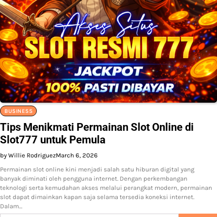
BUSINESS
Tips Menikmati Permainan Slot Online di
Slot777 untuk Pemula
by Willie Rodriguez
March 6, 2026
Permainan slot online kini menjadi salah satu hiburan digital yang
banyak diminati oleh pengguna internet. Dengan perkembangan
teknologi serta kemudahan akses melalui perangkat modern, permainan
slot dapat dimainkan kapan saja selama tersedia koneksi internet.
Dalam…